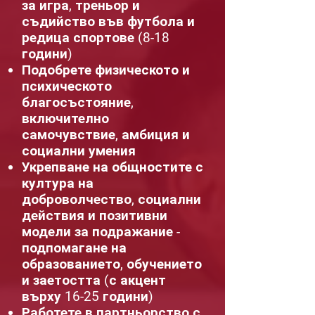
за игра, треньор и
съдийство във футбола и
редица спортове (8-18
години)
Подобрете физическото и
психическото
благосъстояние,
включително
самочувствие, амбиция и
социални умения
Укрепване на общностите с
култура на
доброволчество, социални
действия и позитивни
модели за подражание -
подпомагане на
образованието, обучението
и заетостта (с акцент
върху 16-25 години)
Работете в партньорство с