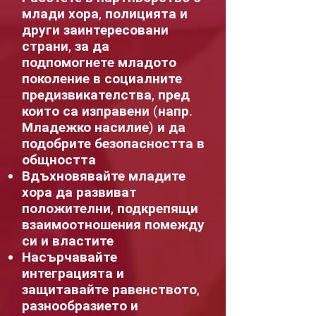
млади хора, полицията и
други заинтересовани
страни, за да
подпомогнете младото
поколение в социалните
предизвикателства, пред
които са изправени (напр.
Младежко насилие) и да
подобрите безопасността в
общността
Вдъхновявайте младите
хора да развиват
положителни, подкрепящи
взаимоотношения помежду
си и властите
Насърчавайте
интеграцията и
защитавайте равенството,
разнообразието и