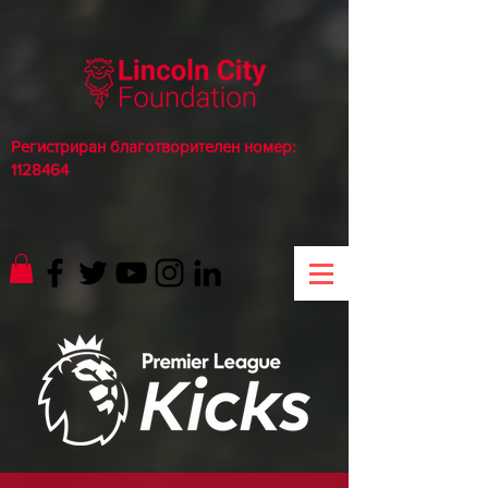
Регистриран благотворителен номер:
1128464