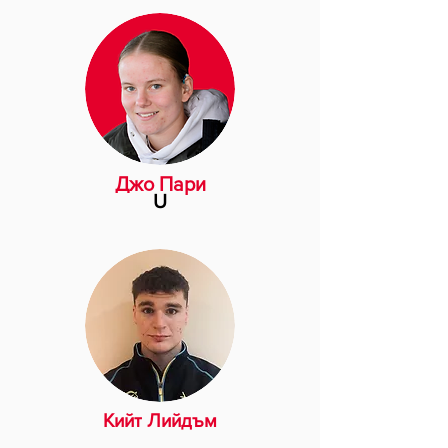
Джо Пари
U
Кийт Лийдъм